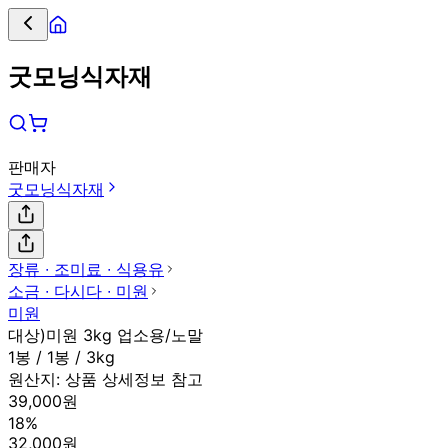
굿모닝식자재
판매자
굿모닝식자재
장류 ∙ 조미료 ∙ 식용유
소금 ∙ 다시다 ∙ 미원
미원
대상)미원 3kg 업소용/노말
1봉 / 1봉 / 3kg
원산지:
상품 상세정보 참고
39,000원
18%
32,000원