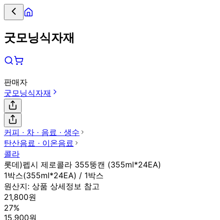
굿모닝식자재
판매자
굿모닝식자재
커피 ∙ 차 ∙ 음료 ∙ 생수
탄산음료 ∙ 이온음료
콜라
롯데)펩시 제로콜라 355뚱캔 (355ml*24EA)
1박스(355ml*24EA) / 1박스
원산지:
상품 상세정보 참고
21,800원
27%
15,900원