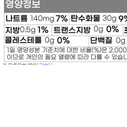
... 🛒 🛒 🛒
🥇
과일음료 BEST
더보기
판매자 정보
판매자 상호
굿모닝식자재
사업장 소재지
인천 부평구 삼산동 394-10 1층 2호 인천식자재
연락처
010-5121-9207
사업자
등록번호