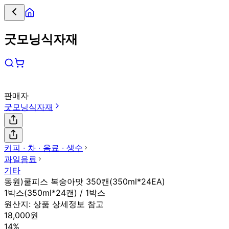
굿모닝식자재
판매자
굿모닝식자재
커피 ∙ 차 ∙ 음료 ∙ 생수
과일음료
기타
동원)쿨피스 복숭아맛 350캔(350ml*24EA)
1박스(350ml*24캔) / 1박스
원산지:
상품 상세정보 참고
18,000원
14%