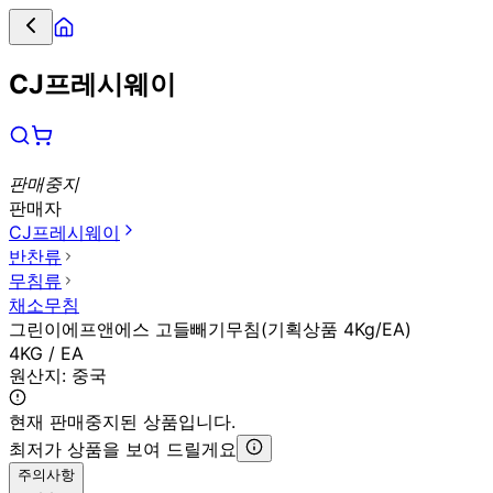
CJ프레시웨이
판매중지
판매자
CJ프레시웨이
반찬류
무침류
채소무침
그린이에프앤에스 고들빼기무침(기획상품 4Kg/EA)
4KG / EA
원산지:
중국
현재 판매중지된 상품입니다.
최저가 상품을 보여 드릴게요
주의사항