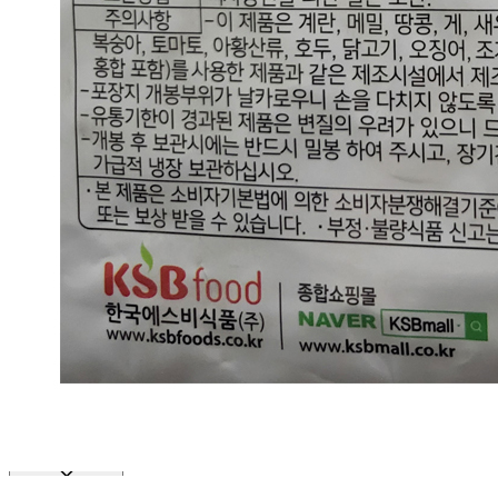
판매자 정보
판매자 상호
에브리푸드
사업장 소재지
경기 하남시 대청로 15 (신장동, 오피스텔트레벨) 10층 1017
호
연락처
010-6316-0911
사업자
등록번호
126-81-43047
통신판매
신고번호
제 2020-경기하남-0364 호
상품 고시 정보
반품/교환 정보