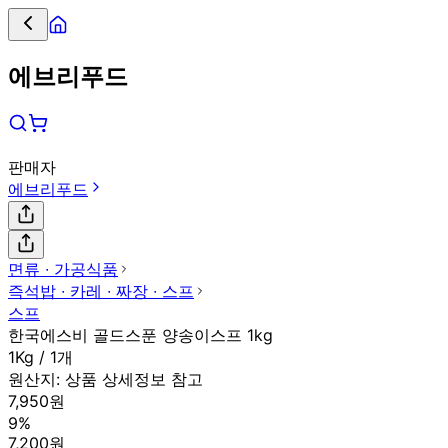
에브리푸드
판매자
에브리푸드
면류 ∙ 가공식품
즉석밥 ∙ 카레 ∙ 짜장 ∙ 스프
스프
한국에스비 골드스푼 양송이스프 1kg
1Kg / 1개
원산지:
상품 상세정보 참고
7,950원
9%
7,200원