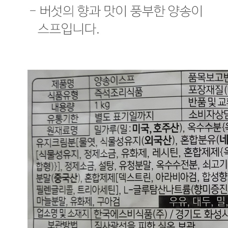
... 🛒 🛒 🛒
🥇
즉석밥.카레.짜장.스프 BEST
더보기