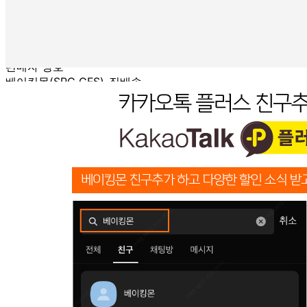
... 🛒 🛒 🛒
🥇
조리기구.보조도구 BEST
더보기
판매자 정보
판매자 상호
베이킹몬(SPC GFS)_직배송
사업장 소재지
경기 성남시 중원구 둔촌대로457번길 13 (상대원동) (주)에
스피씨지에프에스
연락처
1522-5714
사업자
등록번호
129-86-88941
통신판매
신고번호
제2014-경기성남-1782 호
상품 고시 정보
포장단위별 용량(중량)
상품상세 참조