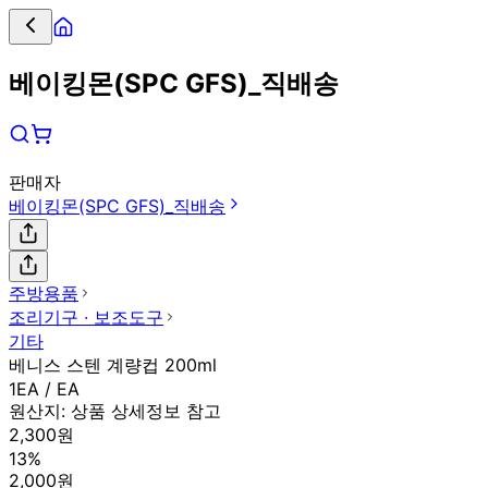
베이킹몬(SPC GFS)_직배송
판매자
베이킹몬(SPC GFS)_직배송
주방용품
조리기구 ∙ 보조도구
기타
베니스 스텐 계량컵 200ml
1EA / EA
원산지:
상품 상세정보 참고
2,300원
13%
2,000원