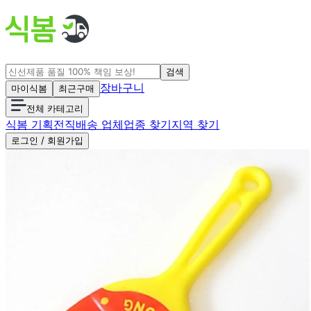
검색
장바구니
마이식봄
최근구매
전체 카테고리
식봄 기획전
직배송 업체
업종 찾기
지역 찾기
로그인 / 회원가입