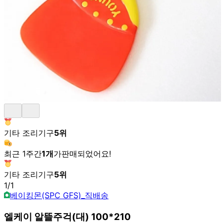
기타 조리기구
5
위
최근 1주간
1
개
가
판매되었어요!
기타 조리기구
5
위
1
/
1
베이킹몬(SPC GFS)_직배송
엘케이 알뜰주걱(대) 100*210