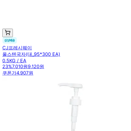
CJ프레시웨이
올스텐국자(대_95*300 EA)
0.5KG / EA
23
%
7,010원
9,120원
쿠폰가
4,907원