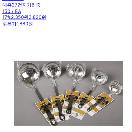
대흥27건지기B 중
150 / EA
17
%
2,350원
2,820원
쿠폰가
1,880원