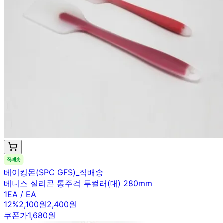
베이킹몬(SPC GFS)_직배송
베니스 실리콘 통주걱 투컬러(대) 280mm
1EA / EA
12
%
2,100원
2,400원
쿠폰가
1,680원