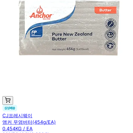
CJ프레시웨이
앵커 무염버터(454g/EA)
0.454KG / EA