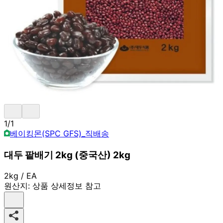
1
/
1
베이킹몬(SPC GFS)_직배송
대두 팥배기 2kg (중국산) 2kg
2kg / EA
원산지:
상품 상세정보 참고