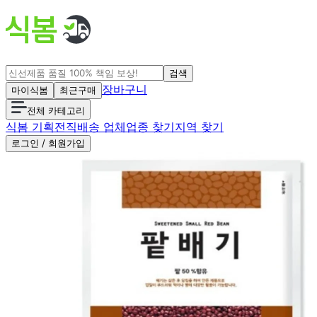
검색
장바구니
마이식봄
최근구매
전체 카테고리
식봄 기획전
직배송 업체
업종 찾기
지역 찾기
로그인 / 회원가입