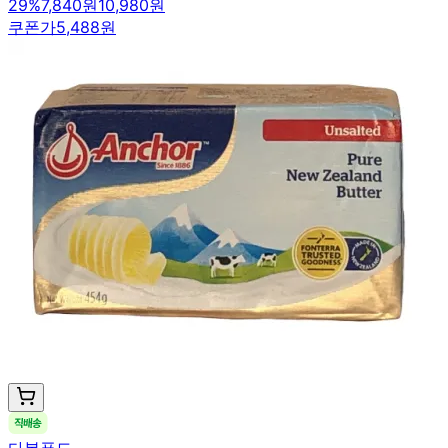
29
%
7,840원
10,980원
쿠폰가
5,488원
다봄푸드