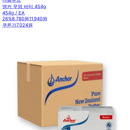
앵커 무염 버터 454g
454g / EA
26
%
8,780원
11,940원
쿠폰가
7,024원