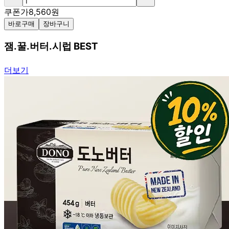
쿠폰가
8,560
원
바로구매
장바구니
잼.꿀.버터.시럽 BEST
더보기