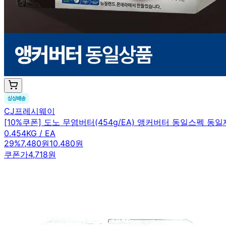
CJ프레시웨이
[10%쿠폰] 도노 무염버터(454g/EA) 앵커버터 동일스펙 동
0.454KG / EA
29
%
7,480원
10,480원
쿠폰가
4,718원