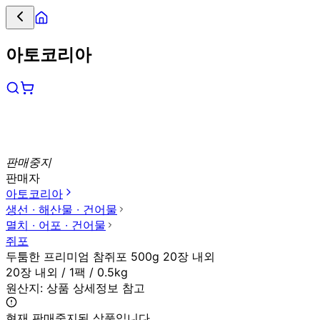
아토코리아
판매중지
판매자
아토코리아
생선 ∙ 해산물 ∙ 건어물
멸치 ∙ 어포 ∙ 건어물
쥐포
두툼한 프리미엄 참쥐포 500g 20장 내외
20장 내외 / 1팩 / 0.5kg
원산지:
상품 상세정보 참고
현재 판매중지된 상품입니다.