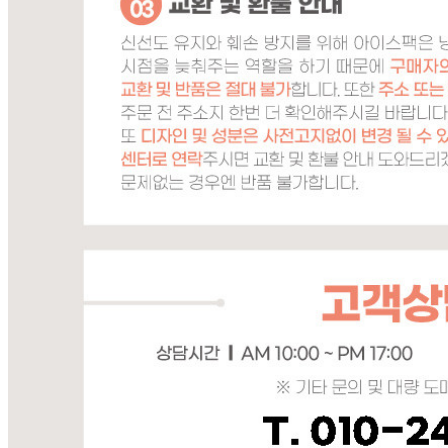
... 🛒 🛒 🛒
🥇
간장.고추장.초고추장 BEST
더보기
판매자 정보
판매자 상호
디에이치푸드시스템
사업장 소재지