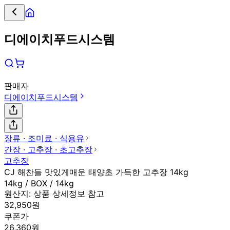
디에이치푸드시스템
판매자
디에이치푸드시스템
장류 ∙ 조미료 ∙ 식용유
간장 ∙ 고추장 ∙ 초고추장
고추장
CJ 해찬들 맛있게매운 태양초 가득한 고추장 14kg
14kg / BOX / 14kg
원산지:
상품 상세정보 참고
32,950원
쿠폰가
26,360원