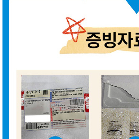
... 🛒 🛒 🛒
🥇
튀김류.냉동식품 BEST
더보기
판매자 정보
판매자 상호
디오에프앤씨(한식/중식/일식/양식/피자재료/식자재/최저가/
치즈)
사업장 소재지
경기 고양시 일산동구 성석로146번길 82 (성석동) 2층 주식
회사 디오에프앤씨
연락처