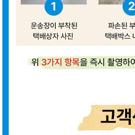
031-904-6024
사업자
등록번호
165-87-02441
통신판매
신고번호
2022-고양일산동-2420
상품 고시 정보
반품/교환 정보
판매자명
디오에프앤씨(한식/중식/일식/양식/피자재료/식자재/최저가/
치즈)
문의번호
031-904-6024
반품/교환
배송비
반품 배송비: 10,000원
교환 배송비: 10,000원