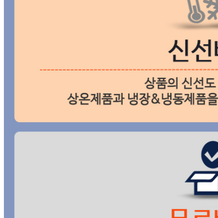
... 🛒 🛒 🛒
🥇
잡곡류 BEST
더보기
판매자 정보
판매자 상호
융진상사(직거래)
사업장 소재지
경기 양주시 백석읍 권율로 1052-21 (홍죽리) 가동 융진상사
연락처
031-837-2100
사업자
등록번호
209-19-68351
통신판매
신고번호
제2021-경기양주-1096호
상품 고시 정보