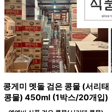
콩게미 멧돌 검은 콩물 (서리태
콩물) 450ml (1박스/20개입)