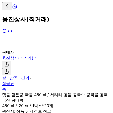
융진상사(직거래)
판매자
융진상사(직거래)
쌀 ∙ 잡곡 ∙ 견과
잡곡류
콩
맷돌 검은콩 국물 450ml / 서리태 콩물 콩국수 콩국물 콩국
국산 왕태콩
450ml * 20ea / 1박스*20개
원산지:
상품 상세정보 참고