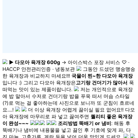
▶ 다모아 육개장 600g
→ 아이스박스 포장 서비스 ♡ ·
HACCP 안전관리인증 · 냉동보관
그동안 드셨던 맹숭맹숭
한 육개장과 비교하지 마세요!!!
국물이 찐~한 다모아 육개장
입니다 :) 그리고 다모아 육개장은
고기랑 건더기가 많아서
푹
떠먹는 맛이 있는 제품이랍니다.
저는 개인적으로 육개장
에 밥 말아서 수저로 건더기랑 밥을 푸욱 떠서 머슴 스타일
(?)로 먹는 걸 좋아하는데 사진으로 보니까 또 군침이 흐르네
요....!
더 이상 육개장 어렵게 끓이실 필요 없어요!! 다모
아 육개장에 마무리로 파 넣고 끓여주면
퀄리티 좋은 육개장
이 완성~~~
조리방법 뚝배기 or 냄비
: 해동 후
뚝배기나 냄비에 내용물을 넣고 끓인 후 기호에 맞게 파, 다
진 마늘, 고춧가루, 계란 등을 넣어 더욱 맛있게 드세요.