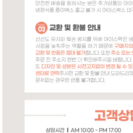
... 🛒 🛒 🛒
🥇
찌개.국.탕류 BEST
더보기