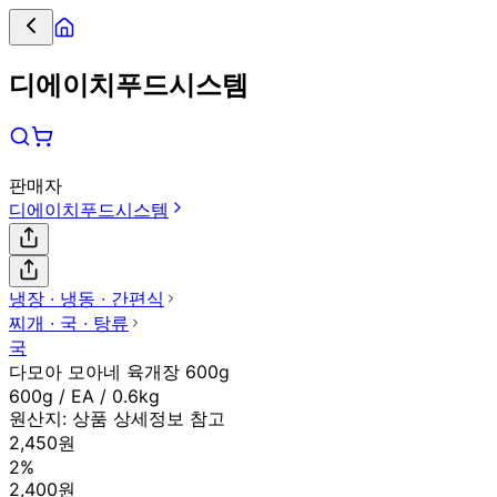
디에이치푸드시스템
판매자
디에이치푸드시스템
냉장 ∙ 냉동 ∙ 간편식
찌개 ∙ 국 ∙ 탕류
국
다모아 모아네 육개장 600g
600g / EA / 0.6kg
원산지:
상품 상세정보 참고
2,450원
2%
2,400원