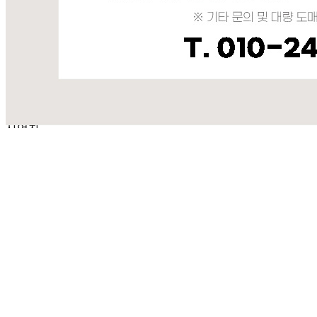
판매자 정보
판매자 상호
디에이치푸드시스템
사업장 소재지
서울 동대문구 경동시장로 75 (제기동) 1층
연락처
010-7650-7485
사업자
등록번호
580-87-02669
통신판매
신고번호
2023-서울동대문-0829
상품 고시 정보
포장단위별 용량(중량)
상품상세 참조
포장단위별 수량
상품상세 참조
포장단위별 크기