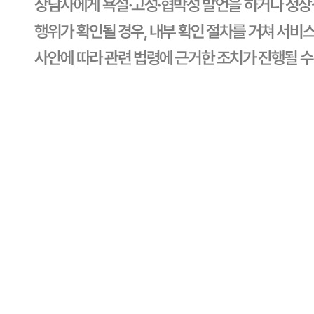
상세 정보
구매 정보
상품 문의
상품 문의
문의글 작성
내 문의만 보기
비밀글 제외
답변완료
햇살열린미?
한*희
2026.04.03
안녕하세요 혼합인가요? 어느지역 쌀 인가요?
판매자
2026.04.06
안녕하십니까, CJ프레시웨이 담당자입니다. ✿˘◡˘✿ 주말에
는 휴무로 인하여 답변을 빠르게 못 드려 죄송합니다. 너그러
운 양해 부탁드리겠습니다. 고객님! 저희 상품을 믿고 구매해
주셔서 감사합니다. 문의주신 ★일품쌀초특가★초특가★ 햇
살열린미(20Kg/EA) 일품미 단일미 상등급 쌀 상품은 혼합미
가 아닌 단일미(일품미)로 구성된 상품이며, 경북 문경 지역
에서 생산된 쌀입니다. 감사합니다. 오늘도 행복한 하루 보내