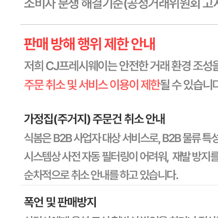
상품상세 참조
소비자 상담 관련 전화번호
상품상세 참조
반품/교환 정보
판매자명
CJ프레시웨이
문의번호
1588-6967
반품/교환
배송비
반품 배송비: 30,000원
교환 배송비: 30,000원
주의사항
전자상거래 등에서의 소비자보호법에 관한 법률에 의거하여
미성년자가 체결한 계약은 법정대리인이 동의하지 않은 경우
본인 또는 법정대리인이 취소할 수 있습니다. 식봄에 등록된
판매상품과 상품의 내용은 판매자가 등록한 것으로 (주)마켓
보로는 그 등록내용에 대하여 일체의 책임을 지지 않습니다.