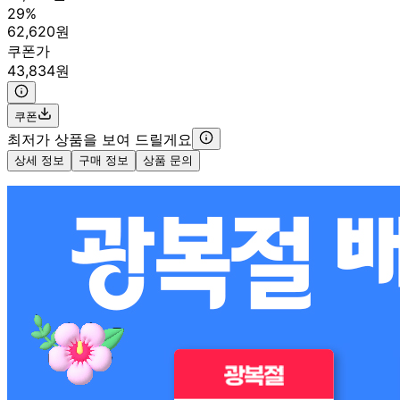
29%
62,620원
쿠폰가
43,834원
쿠폰
최저가 상품을 보여 드릴게요
상세 정보
구매 정보
상품 문의