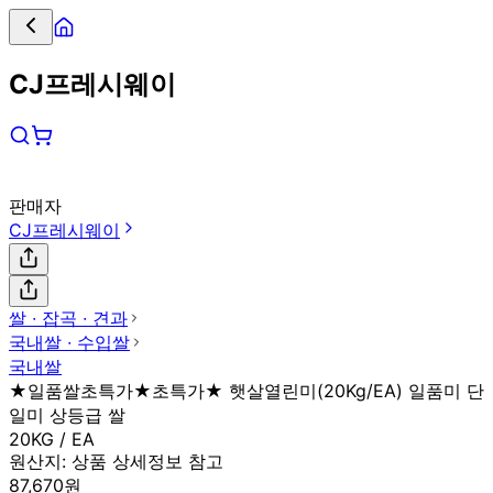
CJ프레시웨이
판매자
CJ프레시웨이
쌀 ∙ 잡곡 ∙ 견과
국내쌀 ∙ 수입쌀
국내쌀
★일품쌀초특가★초특가★ 햇살열린미(20Kg/EA) 일품미 단
일미 상등급 쌀
20KG / EA
원산지:
상품 상세정보 참고
87,670원