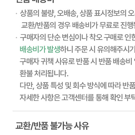
... 🛒 🛒 🛒
🥇
국내쌀.수입쌀 BEST
더보기
판매자 정보
판매자 상호
CJ프레시웨이
사업장 소재지
경기 용인시 기흥구 기곡로 32 (하갈동, 제일제당수원물류센
타) 씨제이프레시웨이
연락처
1588-6967
사업자
등록번호
603-81-11270
통신판매
신고번호
제2011-용인기흥-00129호
상품 고시 정보