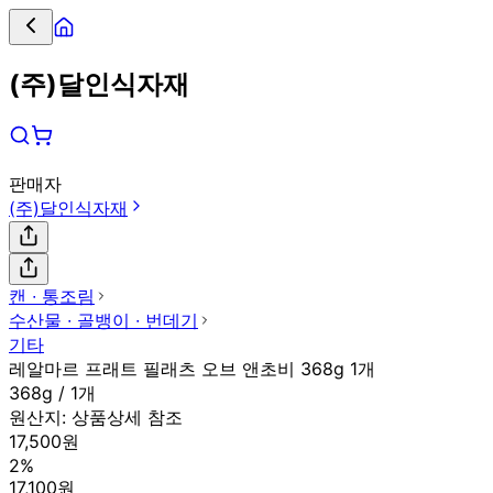
(주)달인식자재
판매자
(주)달인식자재
캔 ∙ 통조림
수산물 ∙ 골뱅이 ∙ 번데기
기타
레알마르 프래트 필래츠 오브 앤초비 368g 1개
368g / 1개
원산지:
상품상세 참조
17,500원
2%
17,100원