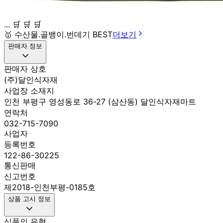
... 🛒 🛒 🛒
🥇
수산물.골뱅이.번데기 BEST
더보기
판매자 정보
판매자 상호
(주)달인식자재
사업장 소재지
인천 부평구 영성동로 36-27 (삼산동) 달인식자재마트
연락처
032-715-7090
사업자
등록번호
122-86-30225
통신판매
신고번호
제2018-인천부평-0185호
상품 고시 정보
식품의 유형