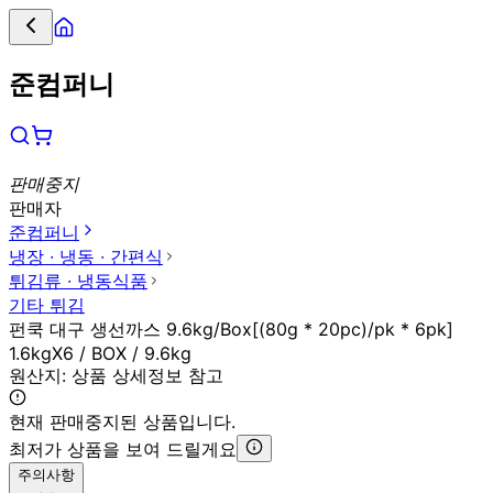
준컴퍼니
판매중지
판매자
준컴퍼니
냉장 ∙ 냉동 ∙ 간편식
튀김류 ∙ 냉동식품
기타 튀김
펀쿡 대구 생선까스 9.6kg/Box[(80g * 20pc)/pk * 6pk]
1.6kgX6 / BOX / 9.6kg
원산지:
상품 상세정보 참고
현재 판매중지된 상품입니다.
최저가 상품을 보여 드릴게요
주의사항