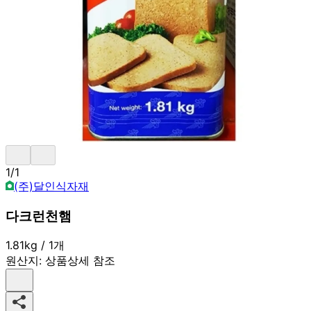
1
/
1
(주)달인식자재
다크런천햄
1.81kg / 1개
원산지:
상품상세 참조