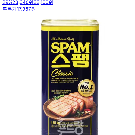
29
%
23,640원
33,100원
쿠폰가
17,967원