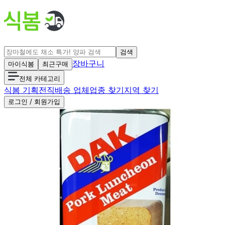
검색
장바구니
마이식봄
최근구매
전체 카테고리
식봄 기획전
직배송 업체
업종 찾기
지역 찾기
로그인 / 회원가입