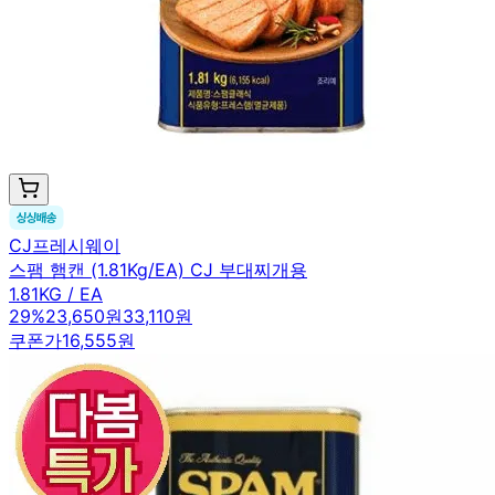
CJ프레시웨이
스팸 햄캔 (1.81Kg/EA) CJ 부대찌개용
1.81KG / EA
29
%
23,650원
33,110원
쿠폰가
16,555원