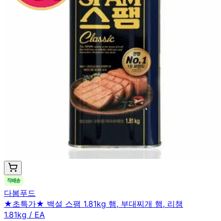
다봄푸드
★초특가★ 백설 스팸 1.81kg 햄, 부대찌개 햄, 리챔
1.81kg / EA