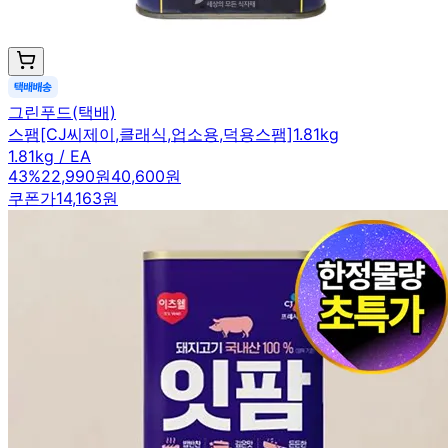
그린푸드(택배)
스팸[CJ씨제이,클래식,업소용,덕용스팸]1.81kg
1.81kg / EA
43
%
22,990원
40,600원
쿠폰가
14,163원