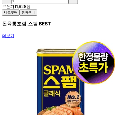
쿠폰가
11,928
원
바로구매
장바구니
돈육통조림.스팸 BEST
더보기