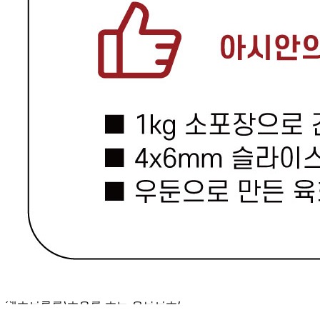
(주)아시안푸드스타
사업장 소재지
경기 광주시 곤지암읍 열미길 58 (열미리) 아시안푸드스타
연락처
010-5792-8748
사업자
등록번호
233-81-06258
통신판매
신고번호
제2016-경기광주-0353호
상품 고시 정보
포장단위별 용량(중량)
1kg
포장단위별 수량
1ea
포장단위별 크기
가로380*세로250*높이30(mm)
제조연월일(포장일 또는 생산연도)
제품에 별도표시