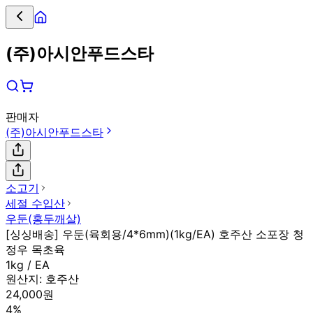
(주)아시안푸드스타
판매자
(주)아시안푸드스타
소고기
세절 수입산
우둔(홍두깨살)
[싱싱배송] 우둔(육회용/4*6mm)(1kg/EA) 호주산 소포장 청
정우 목초육
1kg / EA
원산지:
호주산
24,000원
4%