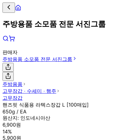
주방용품 소모품 전문 서진그룹
판매자
주방용품 소모품 전문 서진그룹
주방용품
고무장갑 ∙ 수세미 ∙ 행주
고무장갑
핸즈핏 식품용 라텍스장갑 L [100매입]
650g / EA
원산지:
인도네시아산
6,900원
14%
5,900원