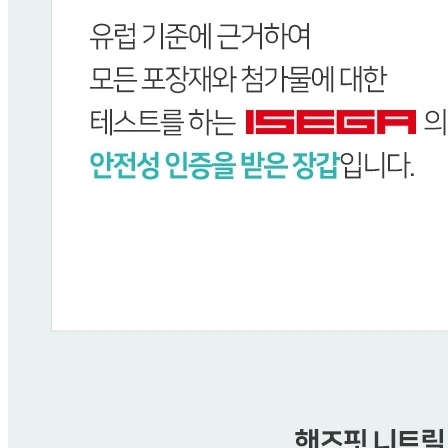
... 🛒 🛒 🛒