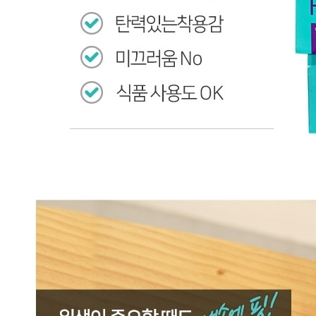
반품/교환
문의
식봄 고객센터
문의번호
031-698-3454
반품/교환
배송비
반품 배송비: 10,000원
교환 배송비: 10,000원
주의사항
전자상거래 등에서의 소비자보호법에 관한 법률에 의거하여
미성년자가 체결한 계약은 법정대리인이 동의하지 않은 경우
본인 또는 법정대리인이 취소할 수 있습니다. 식봄에 등록된
판매상품과 상품의 내용은 판매자가 등록한 것으로 (주)마켓
보로는 그 등록내용에 대하여 일체의 책임을 지지 않습니다.
상세 정보
구매 정보
상품 문의
상품 문의
문의글 작성