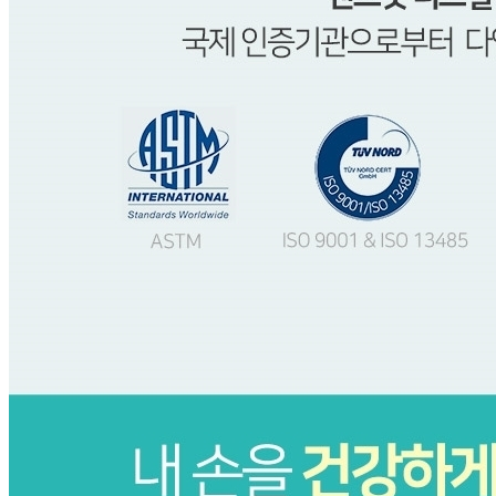
🥇
고무장갑.수세미.행주 BEST
더보기
판매자 정보
판매자 상호
주방용품 소모품 전문 서진그룹
사업장 소재지
서울 성동구 아차산로17길 48 (성수동2가, 성수 SK V1
CENTER I) 1515호
연락처
02-6082-7246
사업자
등록번호
845-81-01997
통신판매
신고번호
제2021-서울성동-01357호
상품 고시 정보
품명
상품상세 참조
모델명