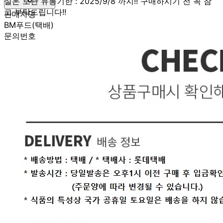
실온 보관 유통기한 : 2025/9/8 까지!! 구매하시기 전 꼭 참
고 부탁드립니다!!
판매자명
BM푸드(택배)
문의번호