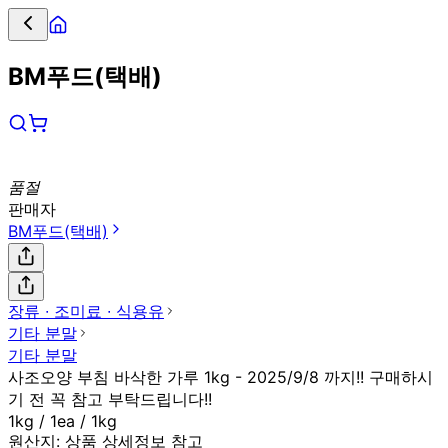
BM푸드(택배)
품절
판매자
BM푸드(택배)
장류 ∙ 조미료 ∙ 식용유
기타 분말
기타 분말
사조오양 부침 바삭한 가루 1kg - 2025/9/8 까지!! 구매하시
기 전 꼭 참고 부탁드립니다!!
1kg / 1ea / 1kg
원산지:
상품 상세정보 참고