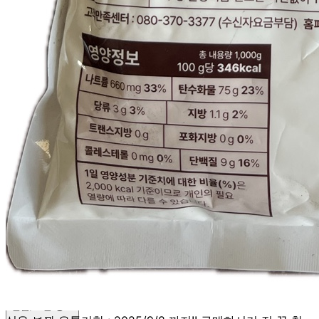
... 🛒 🛒 🛒
🥇
기타 분말 BEST
더보기
판매자 정보
판매자 상호
BM푸드(택배)
사업장 소재지
대구 수성구 들안로 180-3 (황금동) BM푸드
연락처
053-552-8989
사업자
등록번호
504-17-08254
통신판매
신고번호
제 2021-대구수성구-0581 호
상품 고시 정보
반품/교환 정보