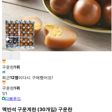
구운란
1
위
최근
12
명
이
다시 구매했어요!
구운란
1
위
1
/
1
다봄푸드
맥반석 구운계란 (30개입) 구운란