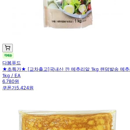
다봄푸드
★초특가★ [교차출고]국내산 깐 메추리알 1kg 랜덤발송 메추
1kg / EA
6,780원
쿠폰가
5,424원