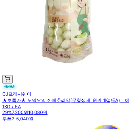
CJ프레시웨이
★초특가★ 오밀오밀 깐메추리알(무항생제_원란 1Kg/EA) _
1KG / EA
29
%
7,200원
10,080원
쿠폰가
5,040원