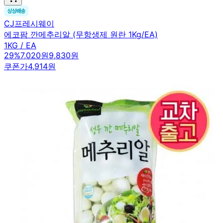
CJ프레시웨이
에코팜 깐메추리알 (무항생제 원란 1Kg/EA)
1KG / EA
29
%
7,020원
9,830원
쿠폰가
4,914원