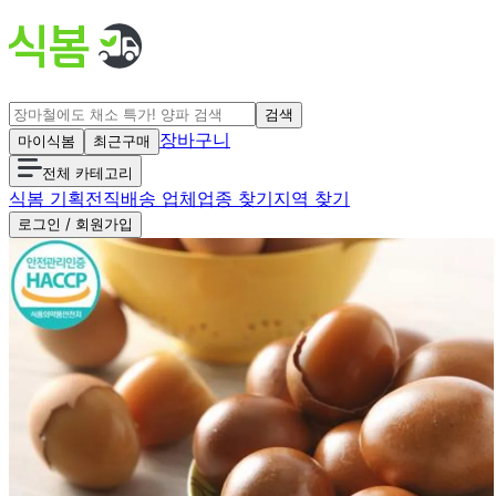
검색
장바구니
마이식봄
최근구매
전체 카테고리
식봄 기획전
직배송 업체
업종 찾기
지역 찾기
로그인 / 회원가입