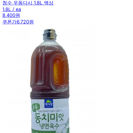
청수 우동다시 1.8L 액상
1.8L / ea
8,400원
쿠폰가
6,720원