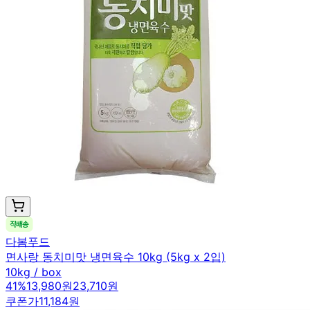
다봄푸드
면사랑 동치미맛 냉면육수 10kg (5kg x 2입)
10kg / box
41
%
13,980원
23,710원
쿠폰가
11,184원