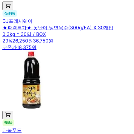
CJ프레시웨이
★파격특가★ 못난이 냉면육수(300g/EA) X 30개입
0.3kg * 30입 / BOX
29
%
26,250원
36,750원
쿠폰가
18,375원
다봄푸드