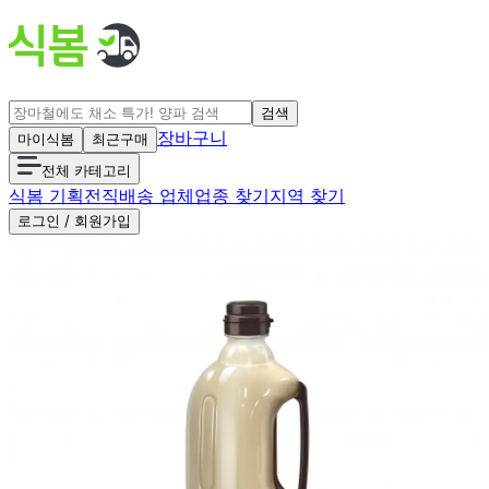
검색
장바구니
마이식봄
최근구매
전체 카테고리
식봄 기획전
직배송 업체
업종 찾기
지역 찾기
로그인 / 회원가입