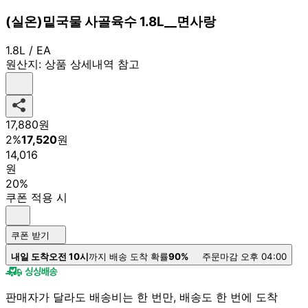
(실온)밑국물 사골육수 1.8L__면사랑
1.8L / EA
원산지:
상품 상세내역 참고
17,880
원
2
%
17,520
원
14,016
원
20%
쿠폰 적용 시
쿠폰 받기
내일 도착
오전 10시
까지 배송 도착 확률
90%
주문마감 오후 04:00
판매자가 달라도 배송비는 한 번만, 배송도 한 번에 도착