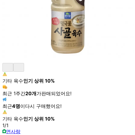
기타 육수
인기 상위
10
%
최근 1주간
20
개
가
판매되었어요!
최근
4
명
이
다시 구매했어요!
기타 육수
인기 상위
10
%
1
/
1
면사랑