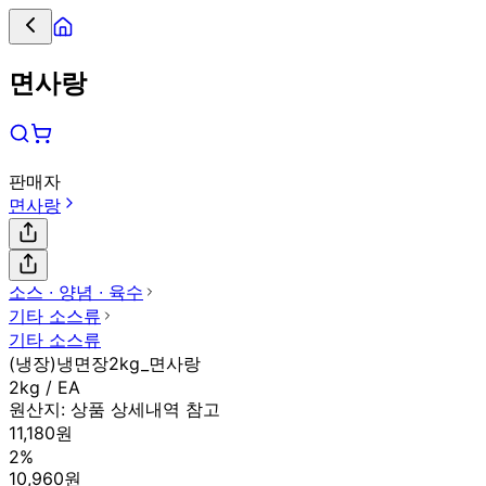
면사랑
판매자
면사랑
소스 ∙ 양념 ∙ 육수
기타 소스류
기타 소스류
(냉장)냉면장2kg_면사랑
2kg / EA
원산지:
상품 상세내역 참고
11,180원
2%
10,960원