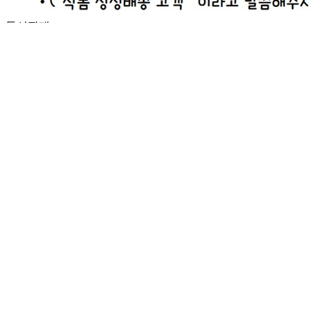
777-87-03165
통신판매
신고번호
제2025-경기송탄-0407호
상품 고시 정보
반품/교환 정보
반품/교환
문의
식봄 고객센터
문의번호
031-698-3454
반품/교환
배송비
반품 배송비: 10,000원
교환 배송비: 10,000원
주의사항