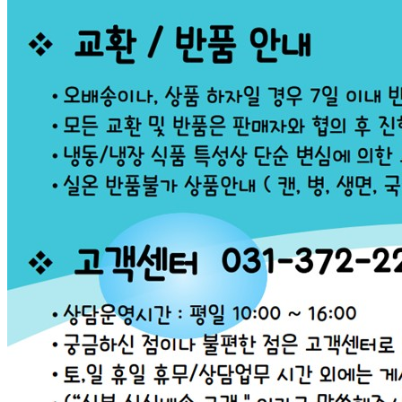
... 🛒 🛒 🛒
🥇
기타 소스류 BEST
더보기
판매자 정보
판매자 상호
면사랑
사업장 소재지
경기 평택시 서탄면 수월암길 60-10 (수월암리) 1층
연락처
031-372-2260
사업자
등록번호