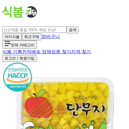
검색
장바구니
마이식봄
최근구매
전체 카테고리
식봄 기획전
직배송 업체
업종 찾기
지역 찾기
로그인 / 회원가입