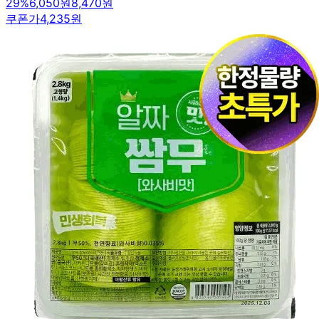
29
%
6,050원
8,470원
쿠폰가
4,235원