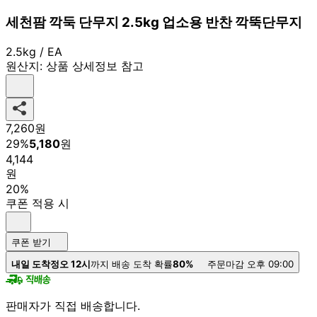
세천팜 깍둑 단무지 2.5kg 업소용 반찬 깍뚝단무지
2.5kg / EA
원산지:
상품 상세정보 참고
7,260
원
29
%
5,180
원
4,144
원
20%
쿠폰 적용 시
쿠폰 받기
내일 도착
정오 12시
까지 배송 도착 확률
80%
주문마감 오후 09:00
판매자가 직접 배송합니다.