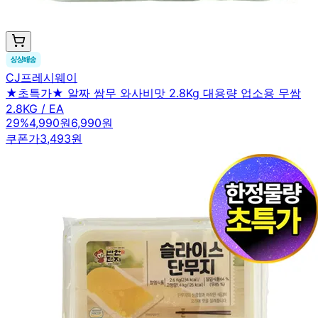
CJ프레시웨이
★초특가★ 알짜 쌈무 와사비맛 2.8Kg 대용량 업소용 무쌈
2.8KG / EA
29
%
4,990원
6,990원
쿠폰가
3,493원