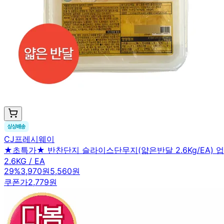
CJ프레시웨이
★초특가★ 반찬단지 슬라이스단무지(얇은반달 2.6Kg/EA) 
2.6KG / EA
29
%
3,970원
5,560원
쿠폰가
2,779원