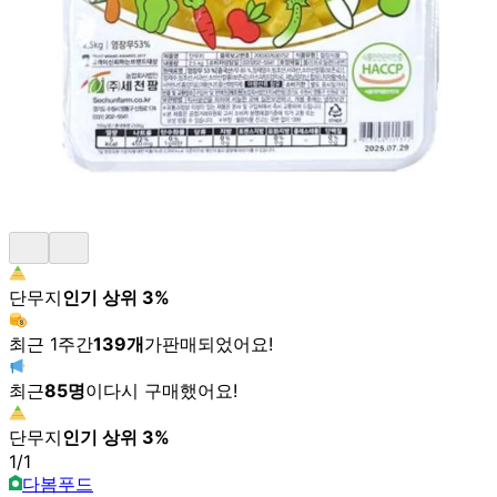
단무지
인기 상위
3
%
최근 1주간
139
개
가
판매되었어요!
최근
85
명
이
다시 구매했어요!
단무지
인기 상위
3
%
1
/
1
다봄푸드