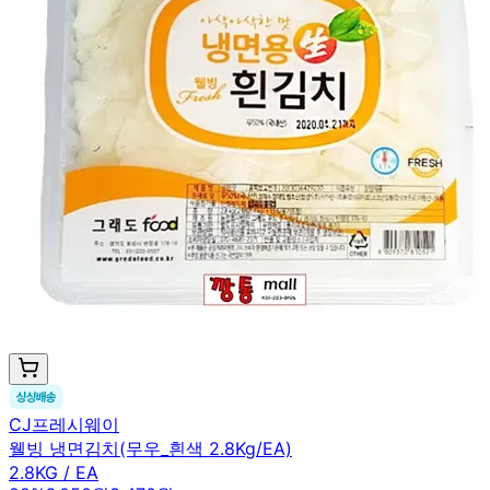
CJ프레시웨이
웰빙 냉면김치(무우_흰색 2.8Kg/EA)
2.8KG / EA