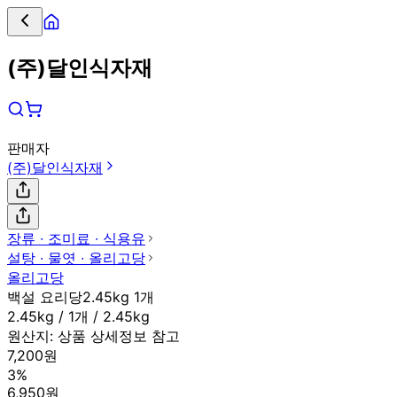
(주)달인식자재
판매자
(주)달인식자재
장류 ∙ 조미료 ∙ 식용유
설탕 ∙ 물엿 ∙ 올리고당
올리고당
백설 요리당2.45kg 1개
2.45kg / 1개 / 2.45kg
원산지:
상품 상세정보 참고
7,200원
3%
6,950원