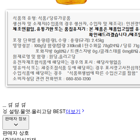
... 🛒 🛒 🛒
🥇
설탕.물엿.올리고당 BEST
더보기
판매자 정보
판매자 상호
(주)달인식자재