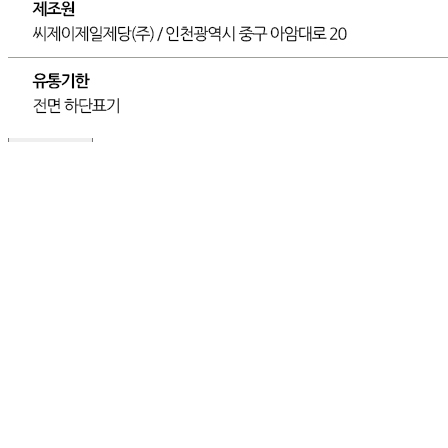
... 🛒 🛒 🛒
🥇
설탕.물엿.올리고당 BEST
더보기
판매자 정보
판매자 상호
(주)달인식자재
사업장 소재지
인천 부평구 영성동로 36-27 (삼산동) 달인식자재마트
연락처
032-715-7090
사업자
등록번호
122-86-30225
통신판매
신고번호
제2018-인천부평-0185호
상품 고시 정보