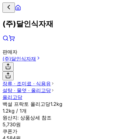
(주)달인식자재
판매자
(주)달인식자재
장류 ∙ 조미료 ∙ 식용유
설탕 ∙ 물엿 ∙ 올리고당
올리고당
백설 프락토 올리고당1.2kg
1.2kg / 1개
원산지:
상품상세 참조
5,730원
쿠폰가
4,584원