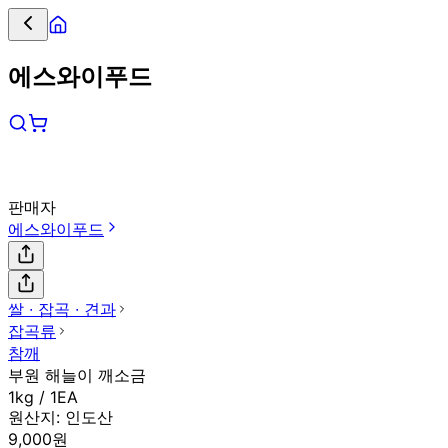
에스와이푸드
판매자
에스와이푸드
쌀 ∙ 잡곡 ∙ 견과
잡곡류
참깨
부원 해늘이 깨소금
1kg / 1EA
원산지:
인도산
9,000원