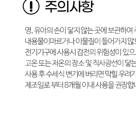
판매자명
주식회사 베스크린
문의번호
070-4788-1705
반품/교환
배송비
반품 배송비: 10,000원
교환 배송비: 10,000원
주의사항
전자상거래 등에서의 소비자보호법에 관한 법률에 의거하여
미성년자가 체결한 계약은 법정대리인이 동의하지 않은 경우
본인 또는 법정대리인이 취소할 수 있습니다. 식봄에 등록된
판매상품과 상품의 내용은 판매자가 등록한 것으로 (주)마켓
보로는 그 등록내용에 대하여 일체의 책임을 지지 않습니다.
상세 정보
구매 정보
상품 문의
상품 문의
문의글 작성