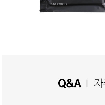
... 🛒 🛒 🛒