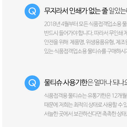
🥇
휴지.티슈.키친타올.냅킨 BEST
더보기
판매자 정보
판매자 상호
주식회사 베스크린
사업장 소재지
경기 광주시 초월읍 동막골길 150-18 (학동리) 베스크린
연락처
070-4788-1705
사업자
등록번호
126-86-09248
통신판매
신고번호
제2012-경기광주-0569호
상품 고시 정보
품명
상품상세 참조
모델명