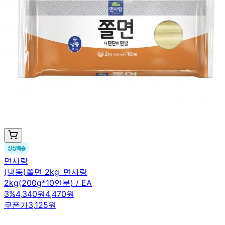
면사랑
(냉동)쫄면 2kg_면사랑
2kg(200g*10인분) / EA
3
%
4,340원
4,470원
쿠폰가
3,125원