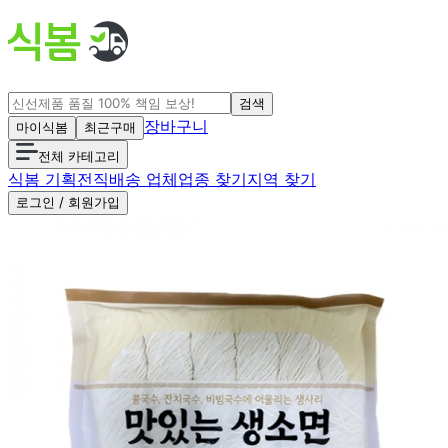
검색
장바구니
마이식봄
최근구매
전체 카테고리
식봄 기획전
직배송 업체
업종 찾기
지역 찾기
로그인 / 회원가입