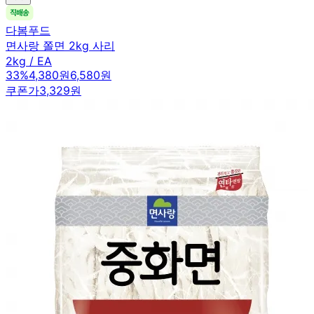
다봄푸드
면사랑 쫄면 2kg 사리
2kg / EA
33
%
4,380원
6,580원
쿠폰가
3,329원