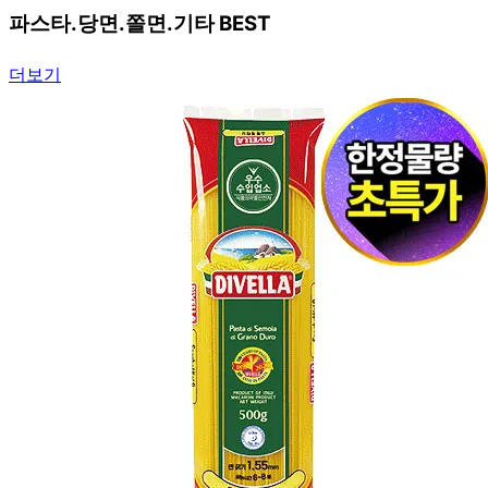
파스타.당면.쫄면.기타 BEST
더보기