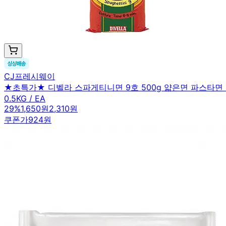
CJ프레시웨이
★초특가★ 디벨라 스파게티니면 9호 500g 얇은면 파스타면
0.5KG / EA
29
%
1,650원
2,310원
쿠폰가
924원