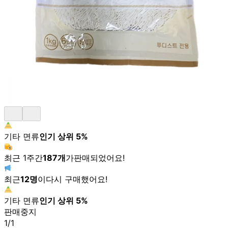
기타 면류
인기 상위
5
%
최근 1주간
187
개
가
판매되었어요!
최근
12
명
이
다시 구매했어요!
기타 면류
인기 상위
5
%
판매중지
1
/
1