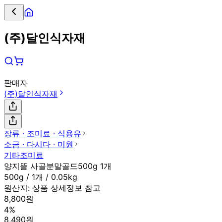
(주)달인식자재
판매자
(주)달인식자재
장류 ∙ 조미료 ∙ 식용유
소금 ∙ 다시다 ∙ 미원
기타조미료
양지뜰 사골분말골드500g 1개
500g / 1개 / 0.05kg
원산지:
상품 상세정보 참고
8,800원
4%
8,490원