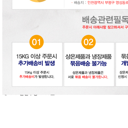
🥇
소금.다시다.미원 BEST
더보기
판매자 정보
판매자 상호
(주)달인식자재
사업장 소재지
인천 부평구 영성동로 36-27 (삼산동) 달인식자재마트
연락처
032-715-7090
사업자
등록번호
122-86-30225
통신판매
신고번호
제2018-인천부평-0185호
상품 고시 정보
식품의 유형
사골분말
생산자