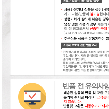
... 🛒 🛒 🛒