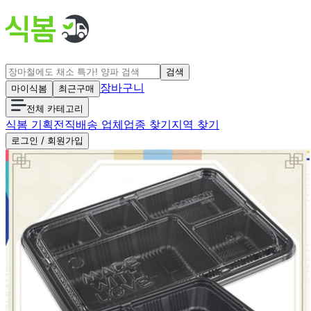
검색
장바구니
마이식봄
최근구매
전체 카테고리
식봄 기획전
직배송 업체
업종 찾기
지역 찾기
로그인 / 회원가입