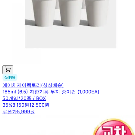
에이치제이팩토리(싱싱배송)
185ml (6.5) 자판기용 무지 종이컵 (1,000EA)
50개입*20줄 / BOX
35
%
8,150원
12,500원
쿠폰가
5,999원