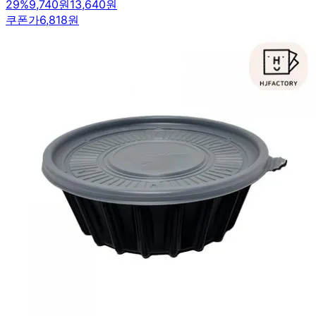
29
%
9,740원
13,640원
쿠폰가
6,818원