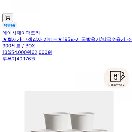
에이치제이팩토리
★최저가 고객감사 이벤트★195파이 국밥용기/칼국수용기 소 
300세트 / BOX
13
%
54,000원
62,000원
쿠폰가
40,176원