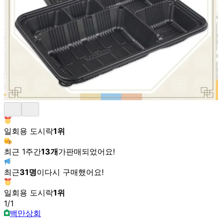
일회용 도시락
1
위
최근 1주간
13
개
가
판매되었어요!
최근
31
명
이
다시 구매했어요!
일회용 도시락
1
위
1
/
1
백만상회