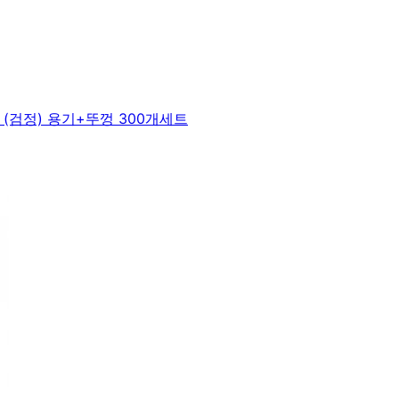
(검정) 용기+뚜껑 300개세트