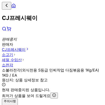
CJ프레시웨이
판매중지
판매자
CJ프레시웨이
소고기
세절 수입산
소전각
소볼라전각(외식전용 S등급 민찌작업 다짐볶음용 1Kg/EA)
1KG / EA
원산지:
상품 상세정보 참고
현재 판매중지된 상품입니다.
최저가 상품을 보여 드릴게요
주의사항