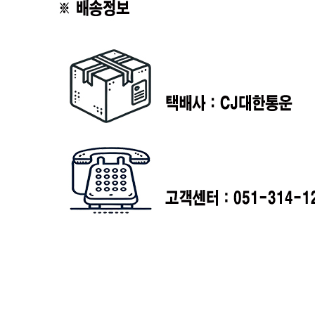
판매자 상호
늘찬[택배배송]
사업장 소재지
부산 강서구 낙동북로102번길 63 (강동동) 전체
연락처
051-314-1235
사업자
등록번호
808-15-01009
통신판매
신고번호
2022-부산강서구-0954
상품 고시 정보
포장단위별 용량(중량)
1kg
포장단위별 수량
1팩
포장단위별 크기