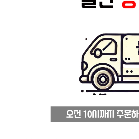
... 🛒 🛒 🛒
🥇
세절 국내산 BEST
더보기
판매자 정보