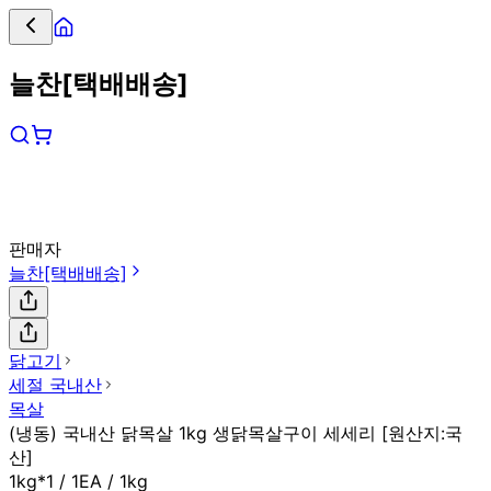
늘찬[택배배송]
판매자
늘찬[택배배송]
닭고기
세절 국내산
목살
(냉동) 국내산 닭목살 1kg 생닭목살구이 세세리 [원산지:국
산]
1kg*1 / 1EA / 1kg