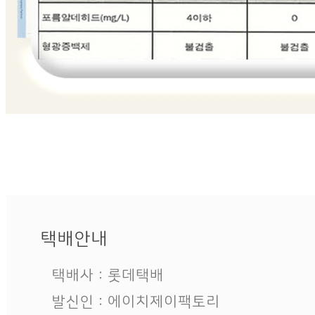
🥇
휴지.티슈.키친타올.냅킨 BEST
더보기
판매자 정보
판매자 상호
에이치제이팩토리
사업장 소재지
경기 고양시 일산동구 공릉천로 300-17 (지영동) 3동 일부
(지영동)
연락처
010-9450-7028
사업자
등록번호
601-32-08994
통신판매
신고번호
제2019-고양일산동-1648호
상품 고시 정보
품명
상품상세 참조