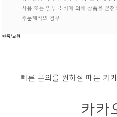
반품/교환 정보
판매자명
에이치제이팩토리
문의번호
070-7732-3366
반품/교환
배송비
반품 배송비: 제품 문제 외 환불 요청시 왕복 택배비 5,000원
교환 배송비: 제품 문제 외 교환 요청시 왕복 택배비 5,000원
주의사항
전자상거래 등에서의 소비자보호법에 관한 법률에 의거하여
미성년자가 체결한 계약은 법정대리인이 동의하지 않은 경우
본인 또는 법정대리인이 취소할 수 있습니다. 식봄에 등록된
판매상품과 상품의 내용은 판매자가 등록한 것으로 (주)마켓
보로는 그 등록내용에 대하여 일체의 책임을 지지 않습니다.
상세 정보
구매 정보
상품 문의
상품 문의
문의글 작성