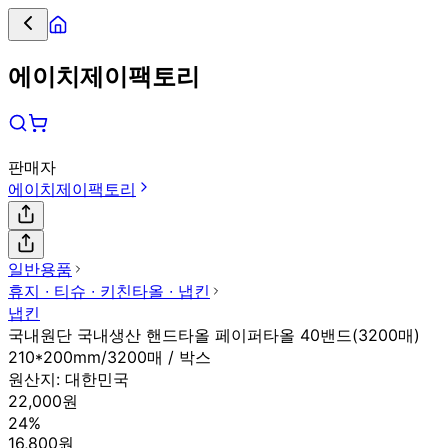
에이치제이팩토리
판매자
에이치제이팩토리
일반용품
휴지 ∙ 티슈 ∙ 키친타올 ∙ 냅킨
냅킨
국내원단 국내생산 핸드타올 페이퍼타올 40밴드(3200매)
210*200mm/3200매 / 박스
원산지:
대한민국
22,000원
24%
16,800원