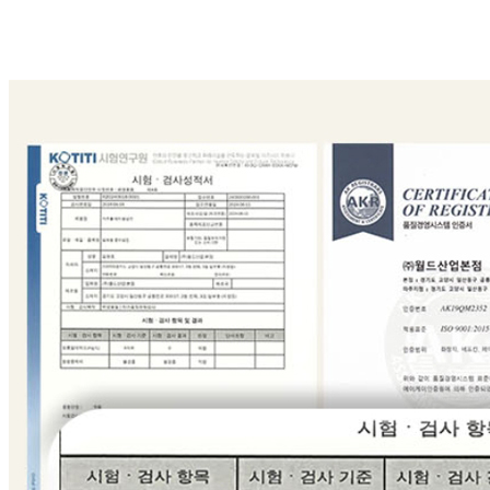
... 🛒 🛒 🛒