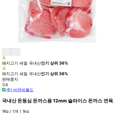
돼지고기 세절 국내산
인기 상위
36
%
돼지고기 세절 국내산
인기 상위
36
%
판매중지
1
/
4
(주) 비앤피월드
국내산 돈등심 돈까스용 12mm 슬라이스 돈까스 연육 
1Kg / 1개 / 1kg