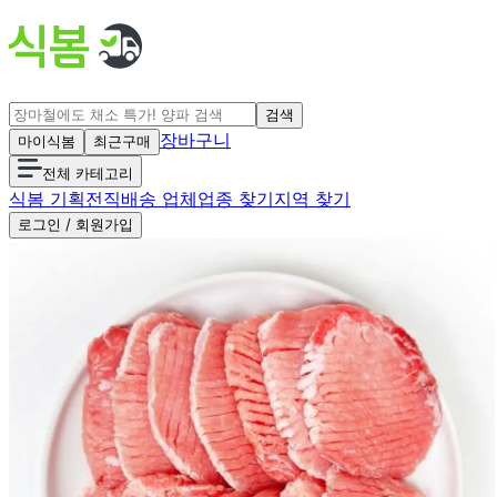
검색
장바구니
마이식봄
최근구매
전체 카테고리
식봄 기획전
직배송 업체
업종 찾기
지역 찾기
로그인 / 회원가입