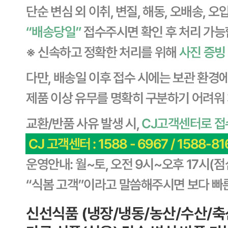
... 🛒 🛒 🛒
🥇
세절 수입산 BEST
더보기
판매자 정보
판매자 상호
CJ프레시웨이
사업장 소재지
경기 용인시 기흥구 기곡로 32 (하갈동, 제일제당수원물류센
타) 씨제이프레시웨이
연락처
1588-6967
사업자