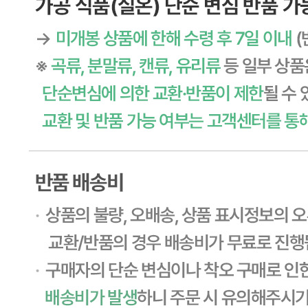
등록번호
603-81-11270
통신판매
신고번호
제2011-용인기흥-00129호
상품 고시 정보
포장단위별 용량(중량)
상품상세 참조
포장단위별 수량
상품상세 참조
포장단위별 크기
상품상세 참조
제조연월일(포장일 또는 생산연도)
상품상세 참조
소비기한 또는 품질유지기한
상품상세 참조
생산자
상품상세 참조
원산지