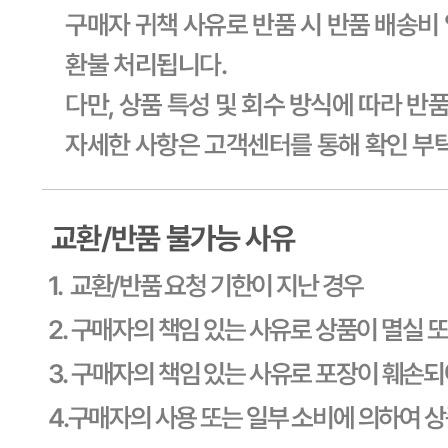
미국
관련법상 표시사항
해당사항 없음
상품구성
상품상세 참조
보관방법 또는 취급방법
상품상세 참조
소비자 상담 관련 전화번호
상품상세 참조
반품/교환 정보
판매자명
CJ프레시웨이
문의번호
1588-6967
반품/교환
배송비
반품 배송비: 30,000원
교환 배송비: 30,000원
주의사항