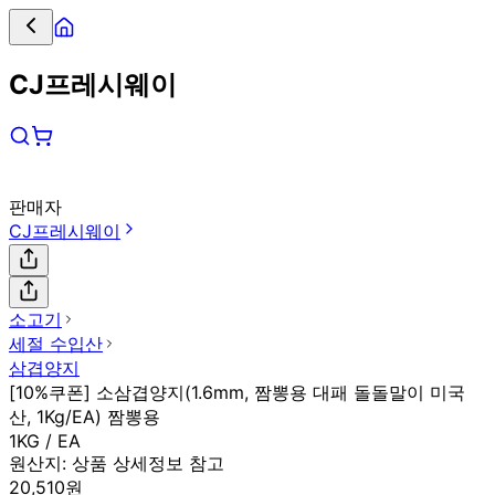
CJ프레시웨이
판매자
CJ프레시웨이
소고기
세절 수입산
삼겹양지
[10%쿠폰] 소삼겹양지(1.6mm, 짬뽕용 대패 돌돌말이 미국
산, 1Kg/EA) 짬뽕용
1KG / EA
원산지:
상품 상세정보 참고
20,510원