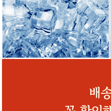
보관방법 또는 취급방법
냉장제품 : -2~5℃ 냉장보관
소비자 상담 관련 전화번호
051-314-1235
반품/교환 정보
판매자명
늘찬[택배배송]
문의번호
051-314-1235
반품/교환
배송비
반품 배송비: 5,000원
교환 배송비: 10,000원
주의사항
전자상거래 등에서의 소비자보호법에 관한 법률에 의거하여
미성년자가 체결한 계약은 법정대리인이 동의하지 않은 경우
본인 또는 법정대리인이 취소할 수 있습니다. 식봄에 등록된
판매상품과 상품의 내용은 판매자가 등록한 것으로 (주)마켓
보로는 그 등록내용에 대하여 일체의 책임을 지지 않습니다.