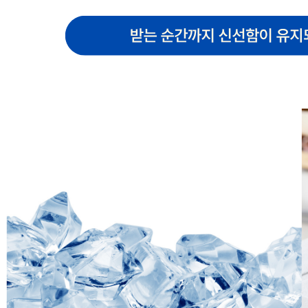
상품 고시 정보
포장단위별 용량(중량)
2kg
포장단위별 수량
2kg 1팩
포장단위별 크기
2kg
제조연월일(포장일 또는 생산연도)
상시제조
소비기한 또는 품질유지기한
냉장제품: 제조일로부터 10일 이내
생산자
늘찬
원산지
국산
관련법상 표시사항
라벨에 품목제조보고번호와 이력번호 기재
상품구성
국내산 통오리 2kg x 1팩