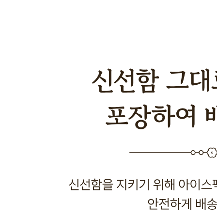
... 🛒 🛒 🛒
🥇
오리 원물 BEST
더보기
판매자 정보
판매자 상호
늘찬[택배배송]
사업장 소재지
부산 강서구 낙동북로102번길 63 (강동동) 전체
연락처
051-314-1235
사업자
등록번호
808-15-01009
통신판매
신고번호
2022-부산강서구-0954