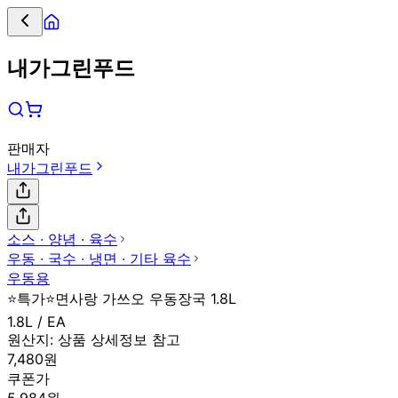
내가그린푸드
판매자
내가그린푸드
소스 ∙ 양념 ∙ 육수
우동 ∙ 국수 ∙ 냉면 ∙ 기타 육수
우동용
⭐특가⭐면사랑 가쓰오 우동장국 1.8L
1.8L / EA
원산지:
상품 상세정보 참고
7,480원
쿠폰가
5,984원