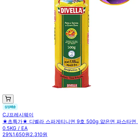
CJ프레시웨이
★초특가★ 디벨라 스파게티니면 9호 500g 얇은면 파스타면
0.5KG / EA
29
%
1,650원
2,310원