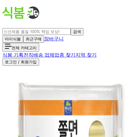
검색
장바구니
마이식봄
최근구매
전체 카테고리
식봄 기획전
직배송 업체
업종 찾기
지역 찾기
로그인 / 회원가입