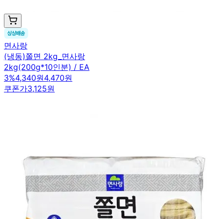
면사랑
(냉동)쫄면 2kg_면사랑
2kg(200g*10인분) / EA
3
%
4,340원
4,470원
쿠폰가
3,125원