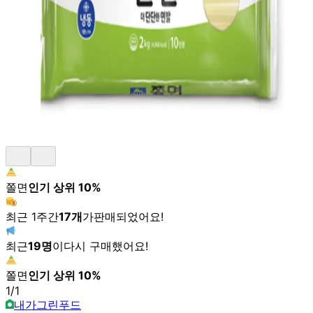
쫄면
인기 상위
10
%
최근 1주간
17
개
가
판매되었어요!
최근
19
명
이
다시 구매했어요!
쫄면
인기 상위
10
%
1
/
1
내가그린푸드