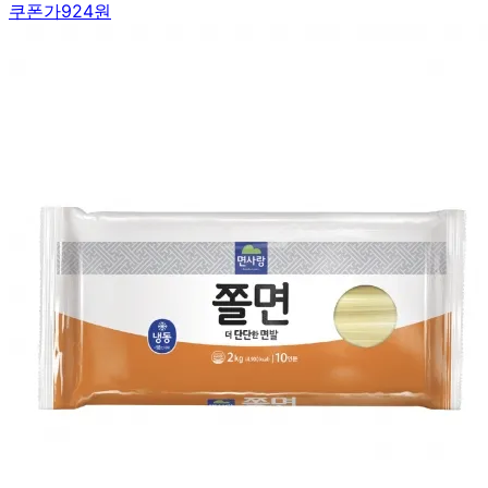
쿠폰가
924원