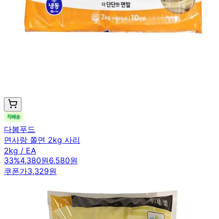
다봄푸드
면사랑 쫄면 2kg 사리
2kg / EA
33
%
4,380원
6,580원
쿠폰가
3,329원