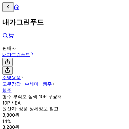
내가그린푸드
판매자
내가그린푸드
주방용품
고무장갑 ∙ 수세미 ∙ 행주
행주
행주 부직포 삼색 10P 무공해
10P / EA
원산지:
상품 상세정보 참고
3,800원
14%
3,280원