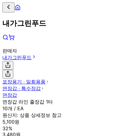
내가그린푸드
판매자
내가그린푸드
포장용기 ∙ 일회용품
면장갑 ∙ 특수장갑
면장갑
면장갑 라인 줄장갑 1타
10개 / EA
원산지:
상품 상세정보 참고
5,100원
32%
3,480원