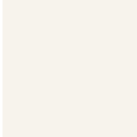
... 🛒 🛒 🛒