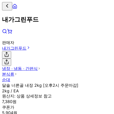
내가그린푸드
판매자
내가그린푸드
냉장 ∙ 냉동 ∙ 간편식
분식류
순대
달솔 너른골 내장 2kg [오후2시 주문마감]
2kg / EA
원산지:
상품 상세정보 참고
7,380원
쿠폰가
5,904원