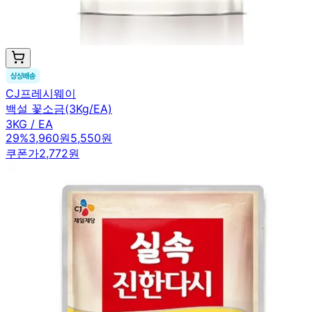
CJ프레시웨이
백설 꽃소금(3Kg/EA)
3KG / EA
29
%
3,960원
5,550원
쿠폰가
2,772원