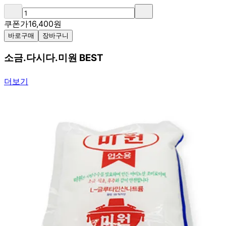
쿠폰가
16,400
원
바로구매
장바구니
소금.다시다.미원 BEST
더보기