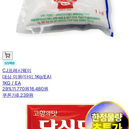
CJ프레시웨이
대상 미원(단미 1Kg/EA)
1KG / EA
29
%
11,770원
16,480원
쿠폰가
8,239원