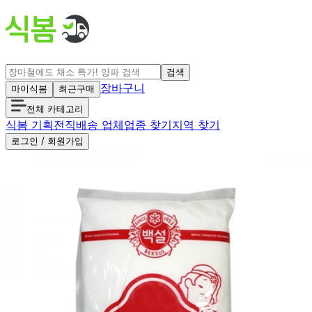
검색
장바구니
마이식봄
최근구매
전체 카테고리
식봄 기획전
직배송 업체
업종 찾기
지역 찾기
로그인 / 회원가입