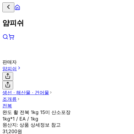
얌피쉬
판매자
얌피쉬
생선 ∙ 해산물 ∙ 건어물
조개류
전복
완도 활 전복 1kg 15미 산소포장
1kg*1 / EA / 1kg
원산지:
상품 상세정보 참고
31,200원