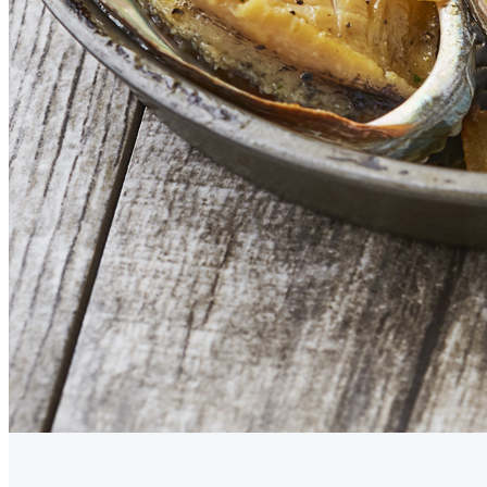
반품/교환 정보
판매자명
얌피쉬
문의번호
02-441-3004
반품/교환
배송비
반품 배송비: 4,000원
교환 배송비: 8,000원
주의사항
전자상거래 등에서의 소비자보호법에 관한 법률에 의거하여
미성년자가 체결한 계약은 법정대리인이 동의하지 않은 경우
본인 또는 법정대리인이 취소할 수 있습니다. 식봄에 등록된
판매상품과 상품의 내용은 판매자가 등록한 것으로 (주)마켓
보로는 그 등록내용에 대하여 일체의 책임을 지지 않습니다.
상세 정보
구매 정보
상품 문의
상품 문의
문의글 작성