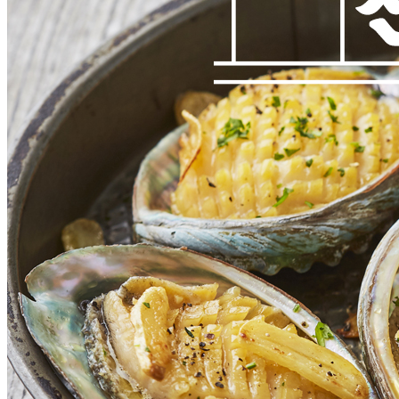
포장단위별 수량
상품상세 참조
포장단위별 크기
상품상세 참조
제조연월일(포장일 또는 생산연도)
상품상세 참조
소비기한 또는 품질유지기한
상품상세 참조
생산자
상품상세 참조
원산지
상품상세 참조
관련법상 표시사항
상품상세 참조
상품구성
상품상세 참조
보관방법 또는 취급방법
상품상세 참조
소비자 상담 관련 전화번호
02-441-3004