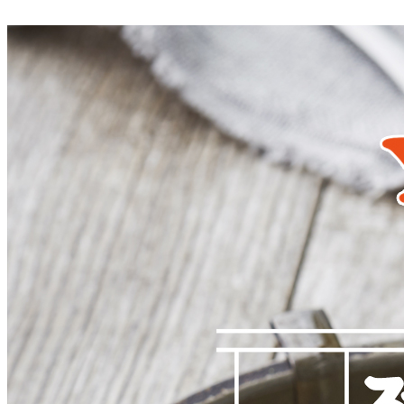
... 🛒 🛒 🛒
🥇
조개류 BEST
더보기
판매자 정보
판매자 상호
얌피쉬
사업장 소재지
경기 하남시 초이로44번길 65 (초이동) 1층
연락처
02-441-3004
사업자
등록번호
242-86-03401
통신판매
신고번호
2025-경기하남-0121
상품 고시 정보
포장단위별 용량(중량)
상품상세 참조