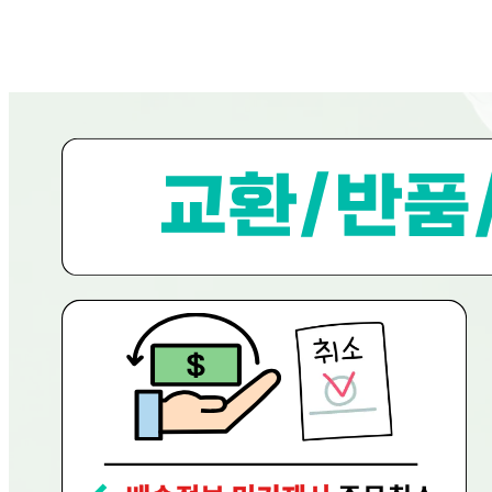
... 🛒 🛒 🛒
🥇
파스타.당면.쫄면.기타 BEST
더보기
판매자 정보
판매자 상호
현대그린푸드
사업장 소재지
경기 용인시 수지구 문인로 30 (동천동, 현대그린푸드) 현대
그린푸드
연락처
080-858-0533
사업자