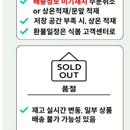
등록번호
656-81-02756
통신판매
신고번호
제 2023-용인수지-0719호
상품 고시 정보
반품/교환 정보
판매자명
현대그린푸드
문의번호
080-858-0533
반품/교환
배송비
반품 배송비: 0원
교환 배송비: 0원
주의사항