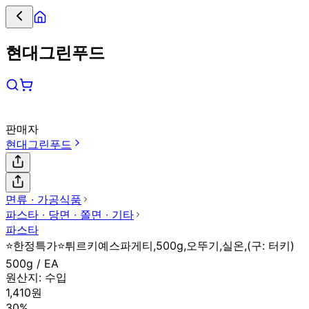
현대그린푸드
판매자
현대그린푸드
면류 ∙ 가공식품
파스타 ∙ 당면 ∙ 쫄면 ∙ 기타
파스타
⭐한정특가⭐튀르키예스파게티,500g,오뚜기,실온,(구: 터키)
500g / EA
원산지:
수입
1,410원
30%