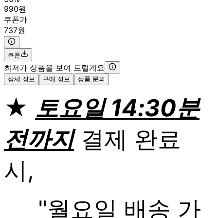
990원
쿠폰가
737원
쿠폰
최저가 상품을 보여 드릴게요
상세 정보
구매 정보
상품 문의
★
토요일 14:30분
전까지
결제 완료
시,
"월요일 배송 가