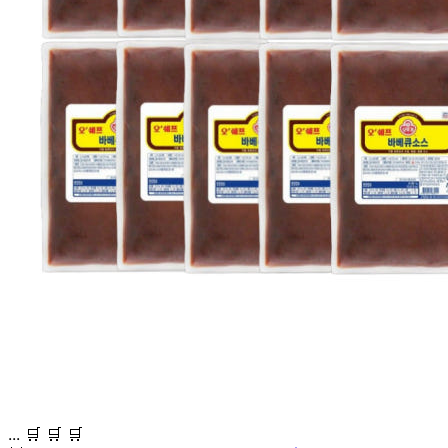
... 🛒 🛒 🛒