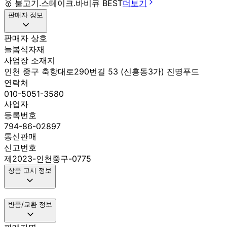
🥇
불고기.스테이크.바비큐 BEST
더보기
판매자 정보
판매자 상호
늘봄식자재
사업장 소재지
인천 중구 축항대로290번길 53 (신흥동3가) 진명푸드
연락처
010-5051-3580
사업자
등록번호
794-86-02897
통신판매
신고번호
제2023-인천중구-0775
상품 고시 정보
반품/교환 정보