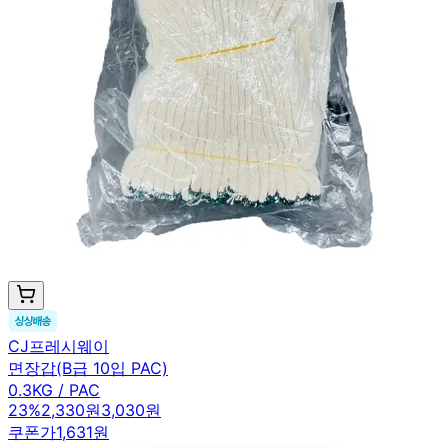
CJ프레시웨이
면장갑(B급 10입 PAC)
0.3KG / PAC
23
%
2,330원
3,030원
쿠폰가
1,631원