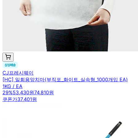
CJ프레시웨이
[HC] 일회용앞치마(부직포_화이트_실속형_1000개입 EA)
1KG / EA
29
%
53,430원
74,810원
쿠폰가
37,401원