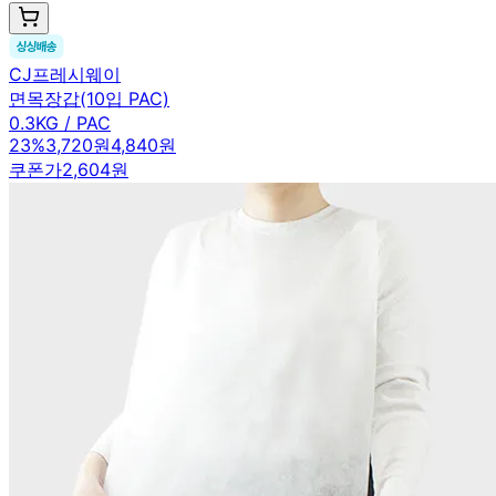
CJ프레시웨이
면목장갑(10입 PAC)
0.3KG / PAC
23
%
3,720원
4,840원
쿠폰가
2,604원