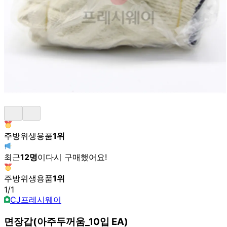
주방위생용품
1
위
최근
12
명
이
다시 구매했어요!
주방위생용품
1
위
1
/
1
CJ프레시웨이
면장갑(아주두꺼움_10입 EA)