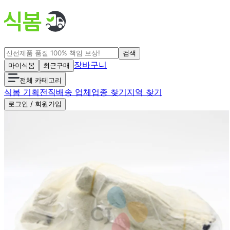
검색
장바구니
마이식봄
최근구매
전체 카테고리
식봄 기획전
직배송 업체
업종 찾기
지역 찾기
로그인 / 회원가입