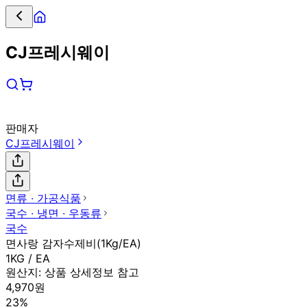
CJ프레시웨이
판매자
CJ프레시웨이
면류 ∙ 가공식품
국수 ∙ 냉면 ∙ 우동류
국수
면사랑 감자수제비(1Kg/EA)
1KG / EA
원산지:
상품 상세정보 참고
4,970원
23%