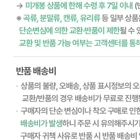
판매자 정보
판매자 상호
CJ프레시웨이
사업장 소재지
경기 용인시 기흥구 기곡로 32 (하갈동, 제일제당수원물류센
타) 씨제이프레시웨이
연락처
1588-6967
사업자
등록번호
603-81-11270
통신판매
신고번호
제2011-용인기흥-00129호
상품 고시 정보
식품의 유형
상품상세 참조
생산자
상품상세 참조