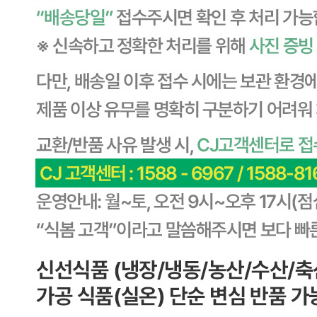
... 🛒 🛒 🛒
🥇
국수.냉면.우동류 BEST
더보기