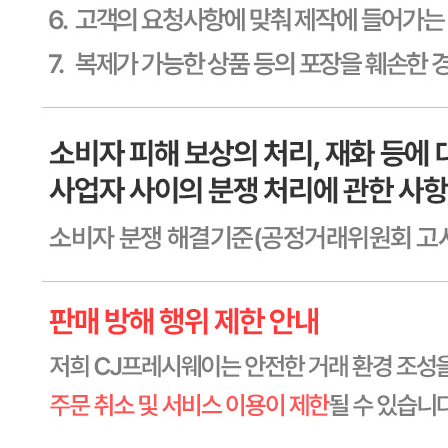
반품/교환 정보
판매자명
CJ프레시웨이
문의번호
1588-6967
반품/교환
배송비
반품 배송비: 30,000원
교환 배송비: 30,000원
주의사항
전자상거래 등에서의 소비자보호법에 관한 법률에 의거하여
미성년자가 체결한 계약은 법정대리인이 동의하지 않은 경우
본인 또는 법정대리인이 취소할 수 있습니다. 식봄에 등록된
판매상품과 상품의 내용은 판매자가 등록한 것으로 (주)마켓
보로는 그 등록내용에 대하여 일체의 책임을 지지 않습니다.
상세 정보
구매 정보
상품 문의
상품 문의
문의글 작성