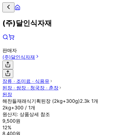
(주)달인식자재
판매자
(주)달인식자재
장류 ∙ 조미료 ∙ 식용유
된장 ∙ 쌈장 ∙ 청국장 ∙ 춘장
된장
해찬들재래식기획된장 (2kg+300g)2.3k 1개
2kg+300 / 1개
원산지:
상품상세 참조
9,500원
12%
8,400원