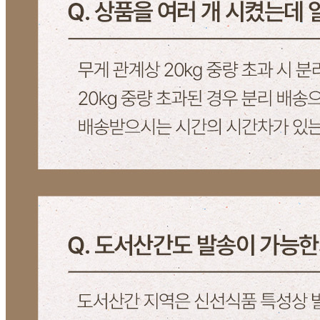
... 🛒 🛒 🛒
🥇
잡곡류 BEST
더보기
판매자 정보
판매자 상호
쌀로장생
사업장 소재지
경기 광주시 성들길 26 (매산동) 3동 1층
연락처
02-402-6168
사업자
등록번호
215-99-68998
통신판매
신고번호
2025 경기광주 1773호
상품 고시 정보
포장단위별 용량(중량)
상품상세 참조