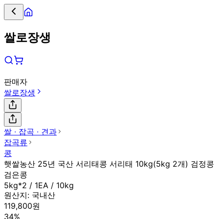
쌀로장생
판매자
쌀로장생
쌀 ∙ 잡곡 ∙ 견과
잡곡류
콩
햇쌀농산 25년 국산 서리태콩 서리태 10kg(5kg 2개) 검정콩
검은콩
5kg*2 / 1EA / 10kg
원산지:
국내산
119,800원
34%