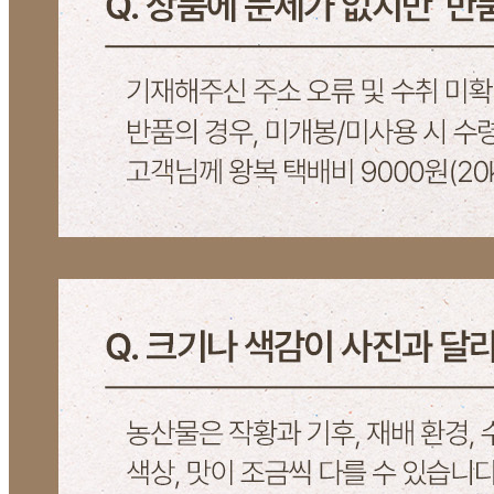
반품/교환 정보
판매자명
쌀로장생
문의번호
02-402-6168
반품/교환
배송비
반품 배송비: 10,000원
교환 배송비: 15,000원
주의사항
전자상거래 등에서의 소비자보호법에 관한 법률에 의거하여
미성년자가 체결한 계약은 법정대리인이 동의하지 않은 경우
본인 또는 법정대리인이 취소할 수 있습니다. 식봄에 등록된
판매상품과 상품의 내용은 판매자가 등록한 것으로 (주)마켓
보로는 그 등록내용에 대하여 일체의 책임을 지지 않습니다.
상세 정보
구매 정보
상품 문의
상품 문의
문의글 작성